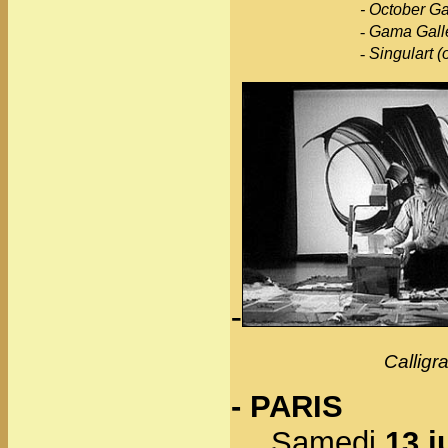
-
October Ga
-
Gama Galle
-
Singulart (
-
Calligr
- PARIS
Samedi
13 j