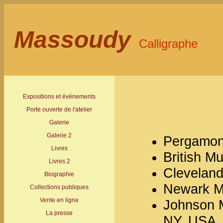
Massoudy
Calligraphe
Expositions et événements
Porte ouverte de l'atelier
Galerie
Galerie 2
Pergamon
Livres
British M
Livres 2
Cleveland
Biographie
Newark M
Collections publiques
Vente en ligne
Johnson M
La presse
NY, USA