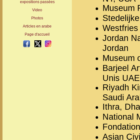
expositions passées
Museum F
Video
Stedelijk
Photos
Westfries
Articles en arabe
Page d'accueil
Jordan Na
Jordan
- -
- -
Museum o
Barjeel A
Unis UAE
Riyadh Kin
Saudi Ara
Ithra, Dh
National 
Fondation
Asian Civ