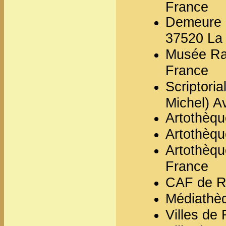
France
Demeure 
37520 La 
Musée Rab
France
Scriptori
Michel) A
Artothèqu
Artothèqu
Artothèqu
France
CAF de R
Médiathèq
Villes de