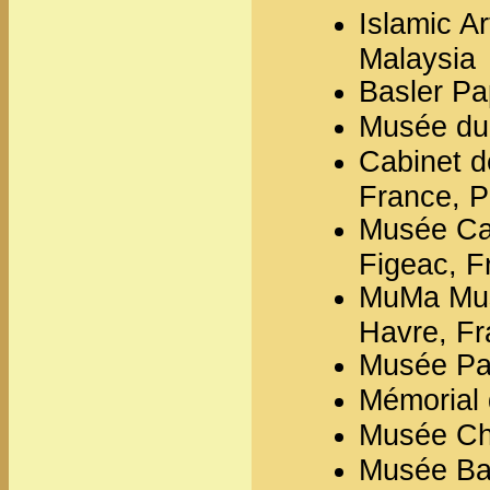
Islamic A
Malaysia
Basler Pa
Musée du 
Cabinet d
France, P
Musée Cam
Figeac, F
MuMa Mus
Havre, F
Musée Pau
Mémorial
Musée Chi
Musée Ba