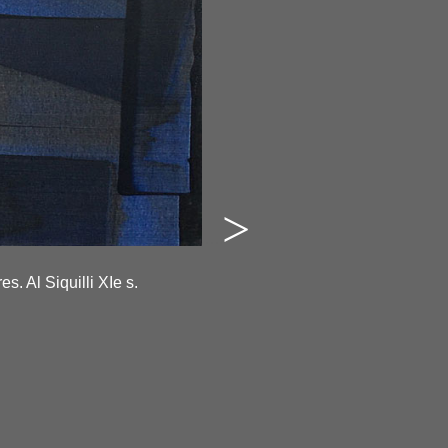
>
---
-
es. Al Siquilli XIe s.