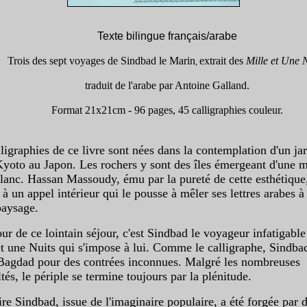
Texte bilingue français/arabe
Trois des sept voyages de Sindbad le Marin
extrait des
Mille et Une N
,
traduit de l'arabe par Antoine Galland.
Format 21x21cm -
96 pages, 45 calligraphies couleur.
ligraphies de ce livre sont nées dans la contemplation d'un ja
Kyoto au Japon. Les rochers y sont des îles émergeant d'une 
blanc. Hassan Massoudy, ému par la pureté de cette esthétique
à un appel intérieur qui le pousse à mêler ses lettres arabes à
paysage.
ur de ce lointain séjour, c'est Sindbad le voyageur infatigable
et une Nuits qui s'impose à lui. Comme le calligraphe, Sindba
 Bagdad pour des contrées inconnues. Malgré les nombreuses
ltés, le périple se termine toujours par la plénitude.
ire Sindbad, issue de l'imaginaire populaire, a été forgée par 