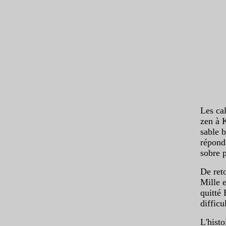
Les cal
zen à 
sable 
répond 
sobre 
De reto
Mille 
quitté
difficu
L'histo