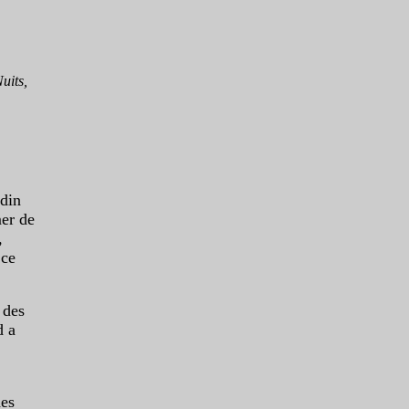
uits,
rdin
mer de
,
 ce
 des
d a
des